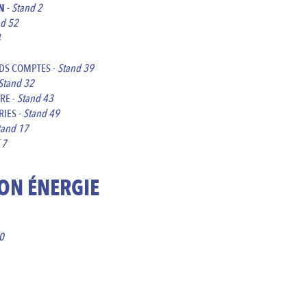
ON
-
Stand 2
nd 52
4
DS COMPTES -
Stand 39
Stand 32
RE -
Stand 43
IES -
Stand 49
tand 17
 7
SON
É
NERGIE
0