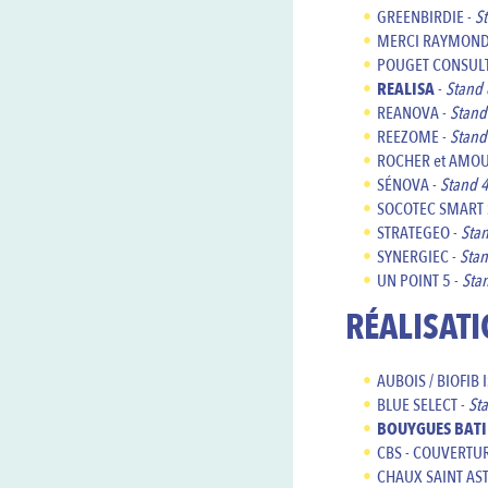
GREENBIRDIE
-
S
MERCI RAYMOND
POUGET CONSULT
REALISA
-
Stand 
REANOVA -
Stand
REEZOME -
Stand
ROCHER et AMO
SÉNOVA -
Stand 
SOCOTEC SMART 
STRATEGEO -
Sta
SYNERGIEC -
Sta
UN POINT 5 -
Sta
RÉALISAT
AUBOIS / BIOFIB 
BLUE SELECT -
St
BOUYGUES BATI
CBS - COUVERTUR
CHAUX SAINT AST