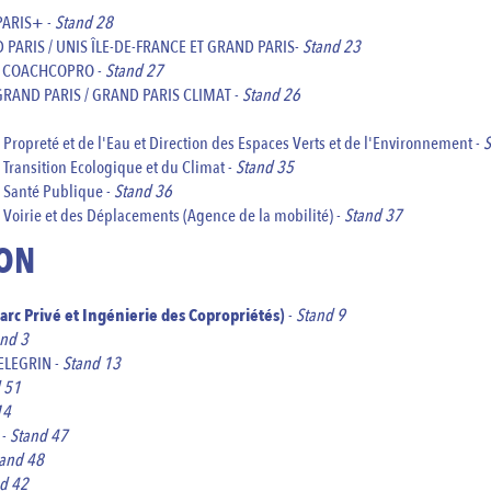
ARIS+ -
Stand 28
PARIS / UNIS ÎLE-DE-FRANCE ET GRAND PARIS-
Stand 23
/ COACHCOPRO -
Stand 27
RAND PARIS / GRAND PARIS CLIMAT -
Stand 26
 Propreté et de l'Eau et
Direction des Espaces Verts et de l'Environnement
-
S
a Transition Ecologique et du Climat -
Stand 35
a Santé Publique -
Stand 36
a Voirie et des Déplacements (Agence de la mobilité) -
Stand 37
ON
Parc Privé et Ingénierie des Copropriétés)
-
Stand 9
nd 3
ELEGRIN -
Stand 13
 51
14
 -
Stand 47
and 48
d 42